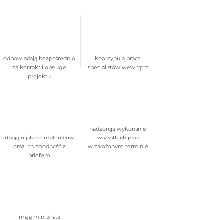
odpowiadają bezpośrednio
koordynują prace
za kontakt i obsługę
specjalistów wewnątrz
projektu
nadzorują wykonanie
dbają o jakość materiałów
wszystkich prac
oraz ich zgodność z
w założonym terminie
briefem
mają min. 3 lata