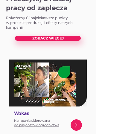
pracy od zaplecza
Pokażemy Ci najciekawsze punkty
w procesie produkcji i efekty naszych
kampanii.
ZOBACZ WIĘCEJ
Wokas
Kampania skierowana
do pasjonatów ogrodnictwa