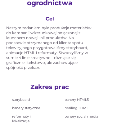
ogrodnictwa
Cel
Naszym zadaniem była produkcja materiałów
do kampanii wizerunkowej połączonej z
launchem nowej linii produktów. Na
podstawie otrzymanego od klienta spotu
telewizyjnego przygotowaliśmy storyboard,
animacje HTML i reformaty. Stworzyliśmy w
sumie 4 linie kreatywne – różniące się
graficznie i tekstowo, ale zachowujące
spójność przekazu.
Zakres prac
storyboard
banery HTML5
banery statyczne
mailing HTML
reformaty i
banery social media
lokalizacje