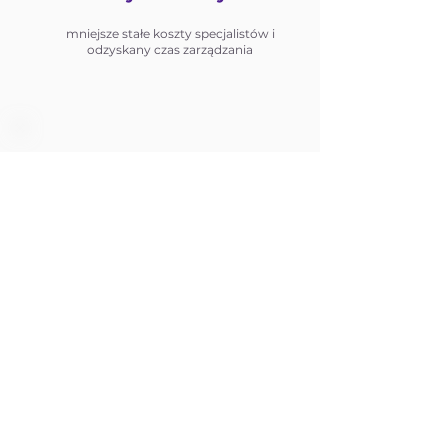
mniejsze stałe koszty specjalistów i
odzyskany czas zarządzania
Łatwe zarządzanie
projektem
My ogarniamy proces, Ty tylko
akceptujesz kolejne etapy
ZAUFAJ NAM