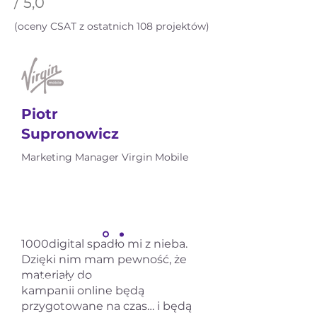
/ 5,0
(oceny CSAT z ostatnich 108 projektów)
Piotr
Supronowicz
Marketing Manager Virgin Mobile
1000digital spadło mi z nieba.
Dzięki nim mam pewność, że
materiały do
Wyróżnienie na
kampanii online będą
przygotowane na czas… i będą
4,9