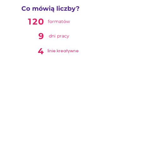
Co mówią liczby?
120
formatów
9
dni pracy
4
linie kreatywne