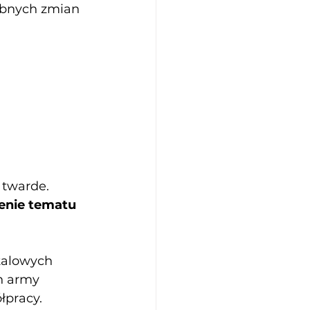
bnych zmian 
 twarde. 
enie tematu 
talowych 
n army 
łpracy.