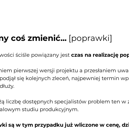
y coś zmienić...
 [poprawki]
ości ściśle powiązany jest 
czas na realizację p
niem pierwszej wersji projektu a przesłaniem uwa
 podjął się kolejnych zleceń, najpewniej termin w
dłuży.
ą liczbę dostępnych specjalistów problem ten w 
gitalowym studiu produkcyjnym.
wki są w tym przypadku już wliczone w cenę, dz