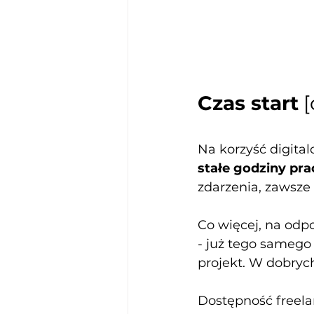
Czas start
 
Na korzyść digita
stałe godziny pra
zdarzenia, zawsze 
Co więcej, na odp
- już tego samego
projekt. W dobryc
Dostępność freelan