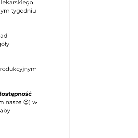
lekarskiego. 
jnym tygodniu 
nad 
óły 
 produkcyjnym 
dostępność 
ym nasze 😉) w 
aby 