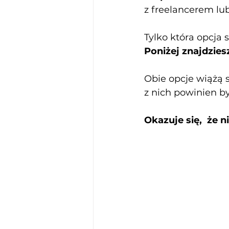
z freelancerem l
Tylko która opcja s
Poniżej znajdziesz
Obie opcje wiążą 
z nich powinien b
Okazuje się,  że n