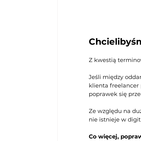
Chcielibyśm
Z kwestią terminow
Jeśli między odda
klienta freelancer
poprawek się prze
Ze względu na duż
nie istnieje w di
Co więcej, popra