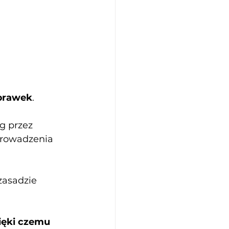
oprawek
.
g przez 
prowadzenia 
zasadzie 
ięki czemu 