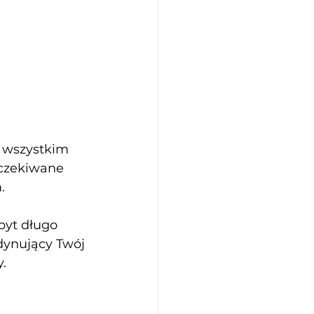
 wszystkim 
oczekiwane 
. 
byt długo 
dynujący Twój 
.