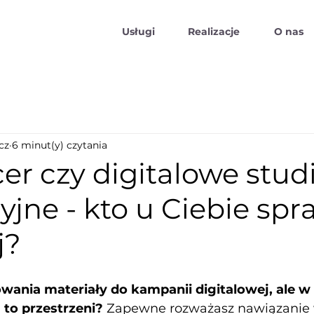
Usługi
Realizacje
O nas
cz
6 minut(y) czytania
er czy digitalowe stud
jne - kto u Ciebie spr
j?
wania materiały do kampanii digitalowej, ale w
 to przestrzeni?
 Zapewne rozważasz nawiązanie 