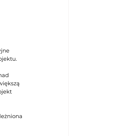
jne 
jektu. 
nad 
większą 
ojekt 
leżniona 