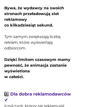
Bywa, że wydawcy na swoich 
stronach przeładowują slot 
reklamowy 
co kilkadziesiąt sekund.
Tym samym zwiększają liczbę 
reklam, które wyświetlają 
odbiorcom.
Dzięki limitom czasowym mamy 
pewność, że animacja zostanie 
wyświetlona 
w całości.
4️⃣ 
Dla dobra reklamodawców 
✔
(czyli tych, którzy się reklamują)