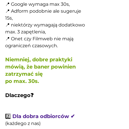
📍 Google wymaga max 30s,
📍 Adform podobnie ale sugeruje 
15s,
📍 niektórzy wymagają dodatkowo 
max. 3 zapętlenia,
📍 Onet czy Filmweb nie mają 
ograniczeń czasowych.
Niemniej, dobre praktyki 
mówią, że baner powinien 
zatrzymać się 
po max. 30s.
Dlaczego❓
2️⃣ 
Dla dobra odbiorców ✔
(każdego z nas)